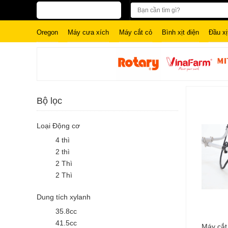
Oregon
Máy cưa xích
Máy cắt cỏ
Bình xịt điện
Đầu xị
Bộ lọc
Loại Động cơ
4 thì
2 thì
2 Thì
2 Thì
Dung tích xylanh
35.8cc
41.5cc
Máy cắt