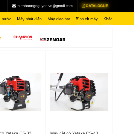
CATALOGUE
thienhoangnguyen.vn@gmail.com
 nước
Máy phát điện
Máy gieo hạt
Bình xịt máy
Khác
 cỏ Yataka CS-33
Máy cắt cỏ Yataka CS-43