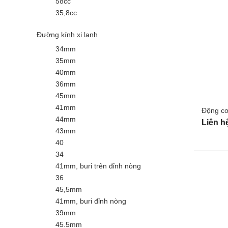
58cc
35,8cc
Đường kính xi lanh
34mm
35mm
40mm
36mm
45mm
41mm
Động cơ
44mm
Liên h
43mm
40
34
41mm, buri trên đỉnh nòng
36
45,5mm
41mm, buri đỉnh nòng
39mm
45.5mm