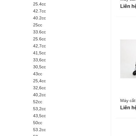
25.4cc
Liên h
42.7cc
40.2cc
25cc
33.6cc
25.6cc
42,7cc
41,5cc
33,6cc
30,5cc
43cc
25,4cc
32,6cc
40,2cc
Máy cắt
52cc
Liên h
53,2cc
43,5cc
50cc
53.2cc