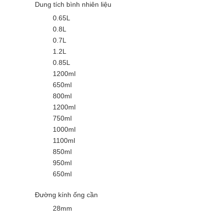
Dung tích bình nhiên liệu
0.65L
0.8L
0.7L
1.2L
0.85L
1200ml
650ml
800ml
1200ml
750ml
1000ml
1100ml
850ml
950ml
650ml
Đường kính ống cần
28mm