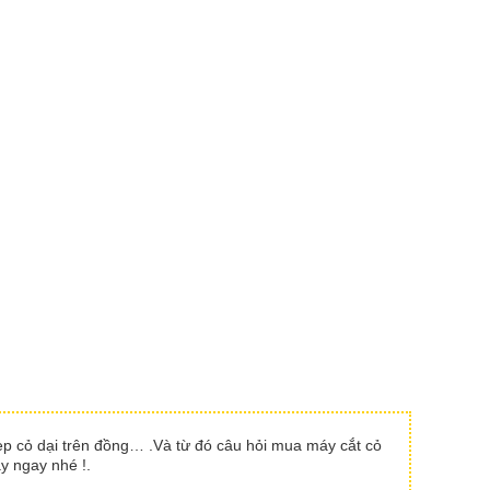
dẹp cỏ dại trên đồng… .Và từ đó câu hỏi mua máy cắt cỏ
y ngay nhé !.