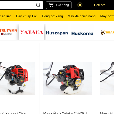
Giỏ hàng
Hotline:
t áp lực
Dây xịt áp lực
Động cơ xăng
Máy đa chức năng
Máy bơm
 cỏ Yataka CS-26
Máy cắt cỏ Yataka CS-26TL
Máy cắt